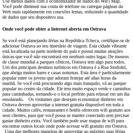
Use menos dados com o economizador de dados do WiFi Map.
Você pode diminuir sua conta de telefone ou carregar páginas da
Web mais rapidamente em conexões lentas, reduzindo a quantidade
de dados que seu dispositivo usa.
Onde você pode obter a Internet aberta em Ostrava
Se você está planejando férias na República Tcheca, certifique-se de
adicionar Ostrava ao seu itinerário de viagem. Esta cidade vibrante
está localizada na parte nordeste do país e possui muitas atrações
únicas que você não encontrará em nenhum outro lugar. De museus
de classe mundial a parques cênicos, Ostrava tem algo para todos.
Um dos principais destinos turísticos em Ostrava é a Rua Stodolní,
que abriga muitos bares e casas noturnas. Esta área é particularmente
popular entre os jovens que adoram festejar até altas horas da
manhã. Se você está procurando algo mais tranquilo, vá ao parque
popular no centro da cidade. Ele tem muito espaço verde e caminhos
para caminhadas, tornando-o o local perfeito para relaxar em um dia
ensolarado. Os visitantes que desejam economizar dinheiro em
Ostrava devem aproveitar a internet gratuita disponível em toda a
cidade. Muitos cafés, restaurantes e hotéis oferecem wifi gratuito aos
seus clientes, para que você possa se manter conectado sem precisar
gastar dinheiro extra. Você também pode usar mapas de wifi para
encontrar outros locais onde pode acessar wifi gratuito em Ostrava.
Uma das melhores maneiras de aproveitar ao máximo suas férias