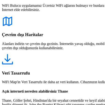
WiFi Bulucu uygulamamız Ücretsiz WiFi ağlarını bulmayı ve bunlara bağ
İnternet elde edebilirsiniz.
Çevrim dışı Haritalar
Alanları indirin ve çevrim dışı gezinin. İnternetin yavaş olduğu, mobi
çevrim dışı olduğunuzda kullanabilirsiniz.
Veri Tasarrufu
WiFi Map'in Veri Tasarrufu ile daha az veri kullanın. Cihazınızın kullan
Açık interneti nereden alabilirsiniz Thane
Thane, Göller Şehri, Hindistan'da bir seyahat cennetidir ve keyif al
İngiliz dönemi St. John the Baptist Kilisesi gibi tanınmış cazibe merk