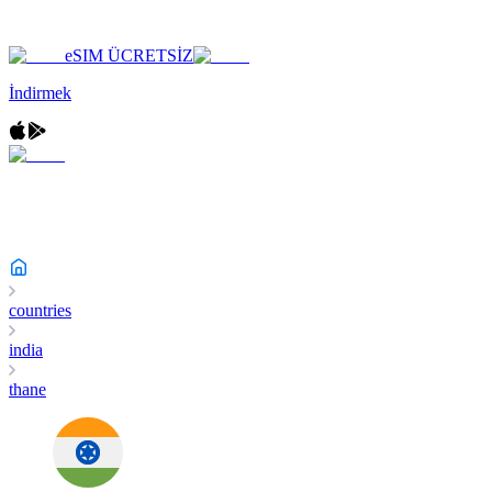
eSIM ÜCRETSİZ
İndirmek
countries
india
thane