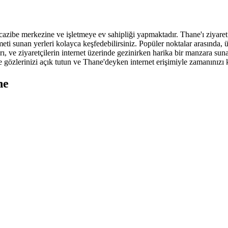
azibe merkezine ve işletmeye ev sahipliği yapmaktadır. Thane'ı ziyaret 
hizmeti sunan yerleri kolayca keşfedebilirsiniz. Popüler noktalar arasınd
ı, ve ziyaretçilerin internet üzerinde gezinirken harika bir manzara s
gözlerinizi açık tutun ve Thane'deyken internet erişimiyle zamanınızı ke
ne