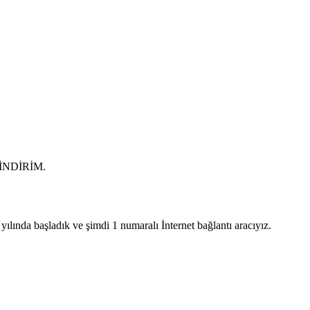
0 İNDİRİM.
lında başladık ve şimdi 1 numaralı İnternet bağlantı aracıyız.