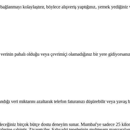
lanmayı kolaylaştırır, böylece alışveriş yaptığınız, yemek yediğiniz ve
l verinin pahalı olduğu veya çevrimiçi olamadığınız bir yere gidiyorsanı
dığı veri miktarını azaltarak telefon faturanızı düşürebilir veya yavaş b
abileceğiniz birçok bütçe dostu deneyim sunar. Mumbai'ye sadece 25 ki
ezlerine sahiptir. Ziyaretçiler, Sahyadri tepelerinin muhteşem manzarala