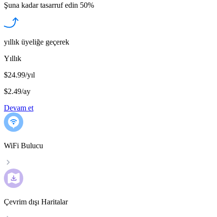
Şuna kadar tasarruf edin
50%
yıllık üyeliğe geçerek
Yıllık
$24.99/yıl
$2.49
/
ay
Devam et
WiFi Bulucu
Çevrim dışı Haritalar