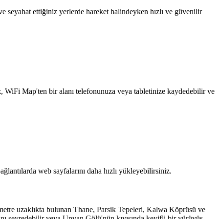
 seyahat ettiğiniz yerlerde hareket halindeyken hızlı ve güvenilir
z, WiFi Map'ten bir alanı telefonunuza veya tabletinize kaydedebilir ve
ağlantılarda web sayfalarını daha hızlı yükleyebilirsiniz.
lometre uzaklıkta bulunan Thane, Parsik Tepeleri, Kalwa Köprüsü ve
rını seyredebilir veya Upvan Gölü'nün kıyısında keyifli bir yürüyüş