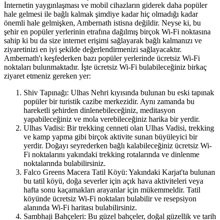
İnternetin yaygınlaşması ve mobil cihazların giderek daha popüler
hale gelmesi ile bağlı kalmak şimdiye kadar hiç olmadığı kadar
önemli hale gelmişken, Ambernath istisna değildir. Neyse ki, bu
şehir en popüler yerlerinin etrafına dağılmış birçok Wi-Fi noktasına
sahip ki bu da size internet erişimi sağlayarak bağlı kalmanızı ve
ziyaretinizi en iyi şekilde değerlendirmenizi sağlayacaktır.
Ambernath'ı keşfederken bazı popüler yerlerinde ücretsiz Wi-Fi
noktaları bulunmaktadır. İşte ücretsiz Wi-Fi bulabileceğiniz birkaç
ziyaret etmeniz gereken yer:
Shiv Tapınağı: Ulhas Nehri kıyısında bulunan bu eski tapınak
popüler bir turistik cazibe merkezidir. Aynı zamanda bu
hareketli şehirden dinlenebileceğiniz, meditasyon
yapabileceğiniz ve mola verebileceğiniz harika bir yerdir.
Ulhas Vadisi: Bir trekking cenneti olan Ulhas Vadisi, trekking
ve kamp yapma gibi birçok aktivite sunan büyüleyici bir
yerdir. Doğayı seyrederken bağlı kalabileceğiniz ücretsiz Wi-
Fi noktalarını yakındaki trekking rotalarında ve dinlenme
noktalarında bulabilirsiniz.
Falco Greens Macera Tatil Köyü: Yakındaki Karjat'ta bulunan
bu tatil köyü, doğa severler için açık hava aktiviteleri veya
hafta sonu kaçamakları arayanlar için mükemmeldir. Tatil
köyünde ücretsiz Wi-Fi noktaları bulabilir ve resepsiyon
alanında Wi-Fi haritası bulabilirsiniz.
Sambhaji Bahçeleri: Bu güzel bahçeler, doğal güzellik ve tarih