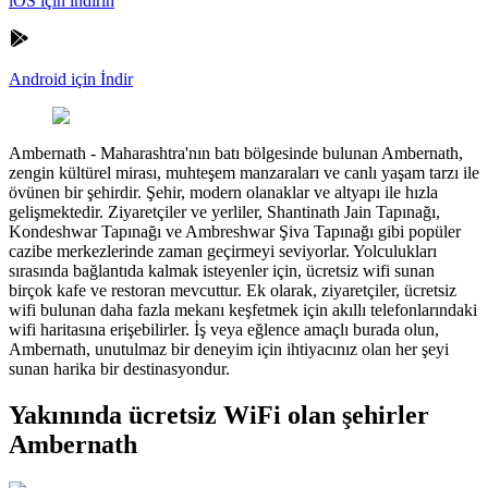
iOS için indirin
Android için İndir
Ambernath
-
Maharashtra'nın batı bölgesinde bulunan Ambernath,
zengin kültürel mirası, muhteşem manzaraları ve canlı yaşam tarzı ile
övünen bir şehirdir. Şehir, modern olanaklar ve altyapı ile hızla
gelişmektedir. Ziyaretçiler ve yerliler, Shantinath Jain Tapınağı,
Kondeshwar Tapınağı ve Ambreshwar Şiva Tapınağı gibi popüler
cazibe merkezlerinde zaman geçirmeyi seviyorlar. Yolculukları
sırasında bağlantıda kalmak isteyenler için, ücretsiz wifi sunan
birçok kafe ve restoran mevcuttur. Ek olarak, ziyaretçiler, ücretsiz
wifi bulunan daha fazla mekanı keşfetmek için akıllı telefonlarındaki
wifi haritasına erişebilirler. İş veya eğlence amaçlı burada olun,
Ambernath, unutulmaz bir deneyim için ihtiyacınız olan her şeyi
sunan harika bir destinasyondur.
Yakınında ücretsiz WiFi olan şehirler
Ambernath