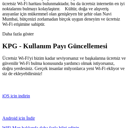
ücretsiz Wi-Fi haritası bulunmaktadır, bu da ücretsiz internetin en iyi
noktalarını bulmayı kolaylaştırır. Kültür, doğa ve alışveriş
arayanlar için mükemmel olan genişleyen bir şehir olan Navi
Mumbai, bütçenizi zorlamadan birçok uygun deneyim ve ücretsiz
Wi-Fi erişimine sahiptir.
Daha fazla göster
KPG - Kullanım Payı Güncellemesi
Ücretsiz Wi-Fi'yi bizim kadar seviyorsanız ve başkalarına ücretsiz ve
güvenilir Wi-Fi bulma konusunda yardımcı olmak istiyorsanız,
doğru yerdesiniz. Gerçek insanlar milyonlarca yeni Wi-Fi ekliyor ve
siz de ekleyebilirsiniz!
iOS için indirin
Android için İndir
WiFi Map hakkında daha fazla bilgi edinin