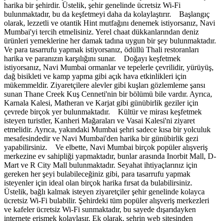
harika bir şehirdir. Üstelik, şehir genelinde ücretsiz Wi-Fi
bulunmaktadır, bu da keşfetmeyi daha da kolaylaştırır. Başlangıç ​​
olarak, lezzetli ve otantik Hint mutfağını denemek istiyorsanız, Navi
Mumbai'yi tercih etmelisiniz. Yerel chaat dükkanlarından deniz
ürünleri yemeklerine her damak tadına uygun bir şey bulunmaktadır.
Ve para tasarrufu yapmak istiyorsanız, ödüllü Thali restoranları
harika ve paranızın karşılığını sunar. Doğayı keşfetmek
istiyorsanız, Navi Mumbai ormanlar ve tepelerle çevrilidir, yürüyüş,
dağ bisikleti ve kamp yapma gibi açık hava etkinlikleri için
mükemmeldir. Ziyaretçilere alevler gibi kuşları gözlemleme şansı
sunan Thane Creek Kuş Cenneti'nin bir bölümü bile vardır. Ayrıca,
Karnala Kalesi, Matheran ve Karjat gibi günübirlik geziler için
çevrede birçok yer bulunmaktadır. Kültür ve mirası keşfetmek
isteyen turistler, Kanheri Mağaraları ve Vasai Kalesi'ni ziyaret
etmelidir. Ayrıca, yakındaki Mumbai şehri sadece kısa bir yolculuk
mesafesindedir ve Navi Mumbai'den harika bir günübirlik gezi
yapabilirsiniz. Ve elbette, Navi Mumbai birçok popüler alışveriş
merkezine ev sahipliği yapmaktadır, bunlar arasında Inorbit Mall, D-
Mart ve R City Mall bulunmaktadır. Seyahat ihtiyaçlarınız için
gereken her şeyi bulabileceğiniz gibi, para tasarrufu yapmak
isteyenler için ideal olan birçok harika fırsat da bulabilirsiniz.
Üstelik, bağlı kalmak isteyen ziyaretçiler şehir genelinde kolayca
ücretsiz Wi-Fi bulabilir. Şehirdeki tüm popüler alışveriş merkezleri
ve kafeler ücretsiz Wi-Fi sunmaktadır, bu sayede dışarıdayken
internete erişmek kolaylaşır. Ek olarak, şehrin web sitesinden