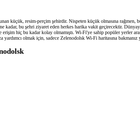
nan küçük, resim-perçim şehirdir. Nispeten küçük olmasına rağmen, bu 
 kadar, bu şehri ziyaret eden herkes harika vakit geçirecektir. Dünyay
ete erişim hiç bu kadar kolay olmamıştı. Wi-Fi'ye sahip popüler yerler 
za yardımcı olmak için, sadece Zelenodolsk Wi-Fi haritasına bakmanız ye
enodolsk