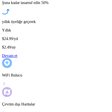
Şuna kadar tasarruf edin
50%
yıllık üyeliğe geçerek
Yıllık
$24.99/yıl
$2.49
/
ay
Devam et
WiFi Bulucu
Çevrim dışı Haritalar