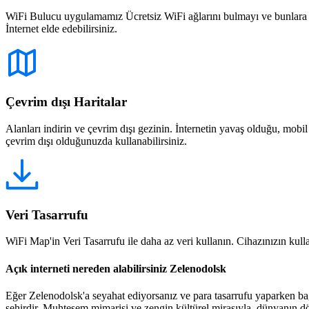
WiFi Bulucu uygulamamız Ücretsiz WiFi ağlarını bulmayı ve bunlara bağ
İnternet elde edebilirsiniz.
Çevrim dışı Haritalar
Alanları indirin ve çevrim dışı gezinin. İnternetin yavaş olduğu, mobi
çevrim dışı olduğunuzda kullanabilirsiniz.
Veri Tasarrufu
WiFi Map'in Veri Tasarrufu ile daha az veri kullanın. Cihazınızın kullan
Açık interneti nereden alabilirsiniz Zelenodolsk
Eğer Zelenodolsk'a seyahat ediyorsanız ve para tasarrufu yaparken bağ
şehirdir. Muhteşem mimarisi ve zengin kültürel mirasıyla, dünyanın dö