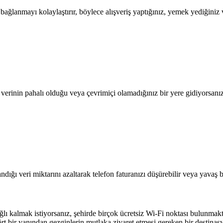
lanmayı kolaylaştırır, böylece alışveriş yaptığınız, yemek yediğiniz ve
l verinin pahalı olduğu veya çevrimiçi olamadığınız bir yere gidiyorsanı
dığı veri miktarını azaltarak telefon faturanızı düşürebilir veya yavaş b
lı kalmak istiyorsanız, şehirde birçok ücretsiz Wi-Fi noktası bulunmakt
rt bir yanından gezginlerin mutlaka ziyaret etmesi gereken bir destina