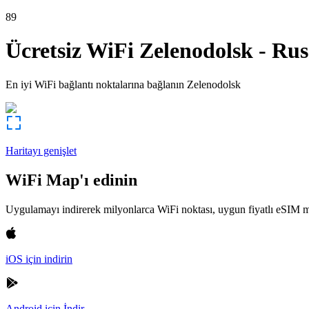
89
Ücretsiz WiFi
Zelenodolsk
-
Rus
En iyi WiFi bağlantı noktalarına bağlanın
Zelenodolsk
Haritayı genişlet
WiFi Map'ı edinin
Uygulamayı indirerek milyonlarca WiFi noktası, uygun fiyatlı eSIM m
iOS için indirin
Android için İndir