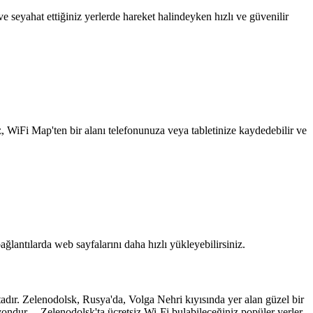
 seyahat ettiğiniz yerlerde hareket halindeyken hızlı ve güvenilir
z, WiFi Map'ten bir alanı telefonunuza veya tabletinize kaydedebilir ve
ağlantılarda web sayfalarını daha hızlı yükleyebilirsiniz.
adır. Zelenodolsk, Rusya'da, Volga Nehri kıyısında yer alan güzel bir
syondur. Zelenodolsk'ta ücretsiz Wi-Fi bulabileceğiniz popüler yerler