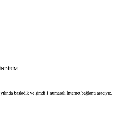
0 İNDİRİM.
lında başladık ve şimdi 1 numaralı İnternet bağlantı aracıyız.