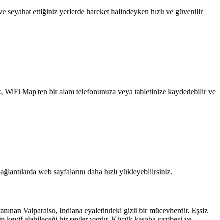
 seyahat ettiğiniz yerlerde hareket halindeyken hızlı ve güvenilir
z, WiFi Map'ten bir alanı telefonunuza veya tabletinize kaydedebilir ve
ağlantılarda web sayfalarını daha hızlı yükleyebilirsiniz.
 tanınan Valparaiso, Indiana eyaletindeki gizli bir mücevherdir. Eşsiz
in keyif alabileceği bir şeyler vardır. Küçük kasaba cazibesi ve