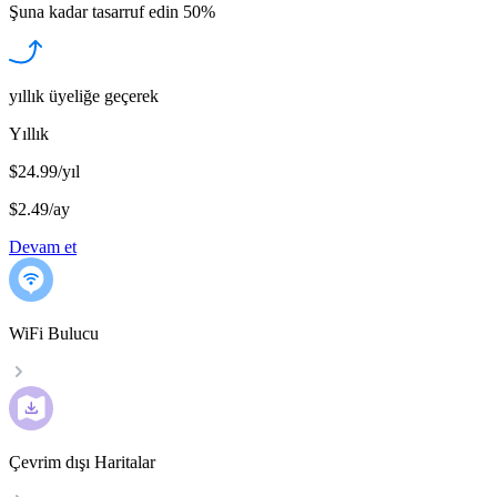
Şuna kadar tasarruf edin
50%
yıllık üyeliğe geçerek
Yıllık
$24.99/yıl
$2.49
/
ay
Devam et
WiFi Bulucu
Çevrim dışı Haritalar