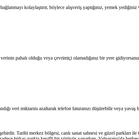
lanmayı kolaylaştırır, böylece alışveriş yaptığınız, yemek yediğiniz ve
l verinin pahalı olduğu veya çevrimiçi olamadığınız bir yere gidiyorsanı
dığı veri miktarını azaltarak telefon faturanızı düşürebilir veya yavaş b
ehirdir. Tarihi merkez bölgesi, canlı sanat sahnesi ve güzel parkları ile
 sadece birkaç parkta keyifli bir yürüyüş yaparken, Valparaiso'da herkes