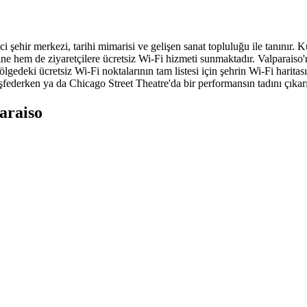
ci şehir merkezi, tarihi mimarisi ve gelişen sanat topluluğu ile tanınır. 
rine hem de ziyaretçilere ücretsiz Wi-Fi hizmeti sunmaktadır. Valparais
gedeki ücretsiz Wi-Fi noktalarının tam listesi için şehrin Wi-Fi haritas
keşfederken ya da Chicago Street Theatre'da bir performansın tadını çıkar
araiso