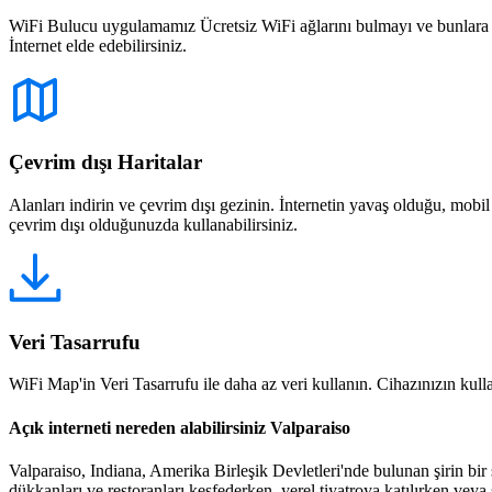
WiFi Bulucu uygulamamız Ücretsiz WiFi ağlarını bulmayı ve bunlara bağ
İnternet elde edebilirsiniz.
Çevrim dışı Haritalar
Alanları indirin ve çevrim dışı gezinin. İnternetin yavaş olduğu, mobi
çevrim dışı olduğunuzda kullanabilirsiniz.
Veri Tasarrufu
WiFi Map'in Veri Tasarrufu ile daha az veri kullanın. Cihazınızın kullan
Açık interneti nereden alabilirsiniz Valparaiso
Valparaiso, Indiana, Amerika Birleşik Devletleri'nde bulunan şirin bir ş
dükkanları ve restoranları keşfederken, yerel tiyatroya katılırken veya