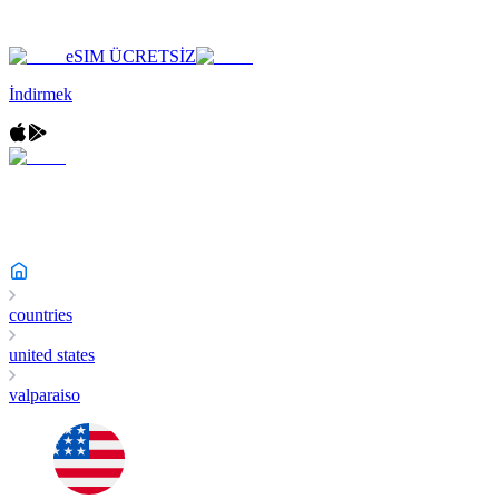
eSIM ÜCRETSİZ
İndirmek
countries
united states
valparaiso