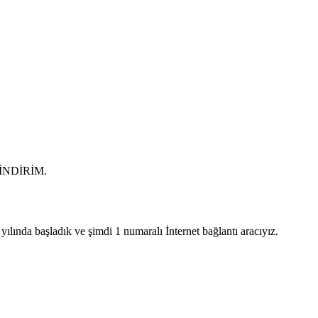
0 İNDİRİM.
lında başladık ve şimdi 1 numaralı İnternet bağlantı aracıyız.