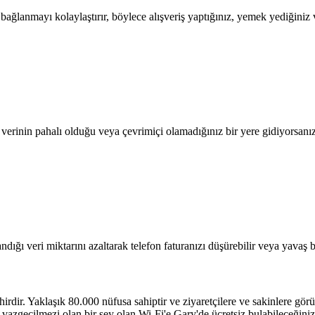
lanmayı kolaylaştırır, böylece alışveriş yaptığınız, yemek yediğiniz ve
l verinin pahalı olduğu veya çevrimiçi olamadığınız bir yere gidiyorsanı
dığı veri miktarını azaltarak telefon faturanızı düşürebilir veya yavaş b
irdir. Yaklaşık 80.000 nüfusa sahiptir ve ziyaretçilere ve sakinlere gör
zgeçilmezi olan bir şey olan Wi-Fi'e Gary'de ücretsiz bulabileceğiniz