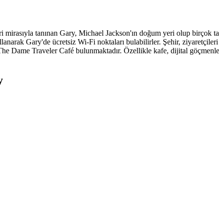
i mirasıyla tanınan Gary, Michael Jackson'ın doğum yeri olup birçok tar
kullanarak Gary'de ücretsiz Wi-Fi noktaları bulabilirler. Şehir, ziyaretçil
 Dame Traveler Café bulunmaktadır. Özellikle kafe, dijital göçmenler v
y