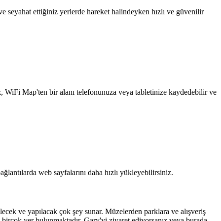
 seyahat ettiğiniz yerlerde hareket halindeyken hızlı ve güvenilir
z, WiFi Map'ten bir alanı telefonunuza veya tabletinize kaydedebilir ve
ağlantılarda web sayfalarını daha hızlı yükleyebilirsiniz.
ülecek ve yapılacak çok şey sunar. Müzelerden parklara ve alışveriş
 birçok yer bulunmaktadır. Gary'yi ziyaret ediyorsanız veya burada