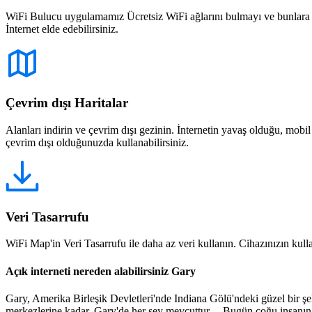
WiFi Bulucu uygulamamız Ücretsiz WiFi ağlarını bulmayı ve bunlara bağ
İnternet elde edebilirsiniz.
Çevrim dışı Haritalar
Alanları indirin ve çevrim dışı gezinin. İnternetin yavaş olduğu, mobi
çevrim dışı olduğunuzda kullanabilirsiniz.
Veri Tasarrufu
WiFi Map'in Veri Tasarrufu ile daha az veri kullanın. Cihazınızın kullan
Açık interneti nereden alabilirsiniz Gary
Gary, Amerika Birleşik Devletleri'nde Indiana Gölü'ndeki güzel bir şeh
merkezlerine kadar, Gary'de her şey mevcuttur. Bugün çoğu insanın va