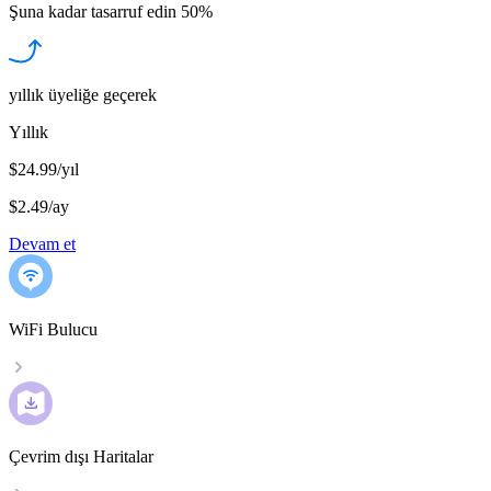
Şuna kadar tasarruf edin
50%
yıllık üyeliğe geçerek
Yıllık
$24.99/yıl
$2.49
/
ay
Devam et
WiFi Bulucu
Çevrim dışı Haritalar