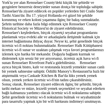
York'ta yer alan Rensselaer County'deki küçük bir şehirdir ve
gezginlere benzersiz deneyimler sunan dostça bir topluluğa sahiptir.
Rensselaer'da ziyaret edilecek en popüler yerlerden biri Crailo State
Tarihi Alanı'dır. Bu 17. yüzyıl Hollanda evi güzel bir şekilde
korunmuş ve erken koloni yaşamına ilginç bir bakış sunmaktadır.
Şehrin tarihine daha fazla bilgi edinmek için Rensselaer County
Historical Society ve Müzesi'ni de ziyaret edebilirsiniz.
Rensselaer'ı keşfederken, birçok ziyaretçi seyahat programlarını
planlamak veya evdeki aile ve arkadaşlarla iletişimde kalmak için
internet bağlantısına ihtiyaç duyar. Neyse ki, şehir genelinde birçok
ücretsiz wi-fi noktası bulunmaktadır. Rensselaer Halk Kütüphanesi
ücretsiz wi-fi sunar ve uzaktan çalışmak veya favori programlarınızı
izlemek için harika bir mekandır. Doğayla bağlantı kurmak ve
dinlenmek için sessiz bir yer arıyorsanız, ücretsiz açık hava wi-fi
sunan Rensselaer Riverfront Park'a gidebilirsiniz. Rensselaer
ayrıca birçok bistro, kafe ve restoranda lezzetli yemekler sunan canlı
bir yemek sahnesine sahiptir. Ödüllü Manory's Restaurant'ta hızlı bir
atıştırmalık veya Caskade Kitchen & Bar'da lüks yemek yemek
olsun, yemek yerken ücretsiz wi-fi'nin tadını çıkarabilirsiniz.
Sonuç olarak, Rensselaer ziyaret edilecek ilginç bir şehirdir, birçok
tarihi mekan ve müze, lezzetli yemek seçenekleri ve seyahat ederken
bağlı kalmanıza yardımcı olacak ücretsiz wi-fi noktalarına sahiptir.
Şehir genelinde ücretsiz wi-fi noktalarını bulmak ve seyahatinizde
para tasarrufu yapmak için bir wifi haritasını indirmeyi unutmayın.