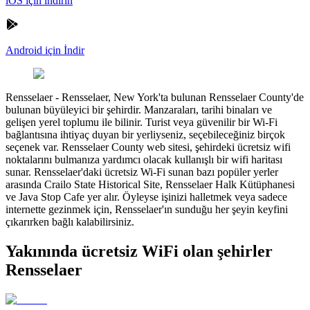
iOS için indirin
Android için İndir
Rensselaer
-
Rensselaer, New York'ta bulunan Rensselaer County'de
bulunan büyüleyici bir şehirdir. Manzaraları, tarihi binaları ve
gelişen yerel toplumu ile bilinir. Turist veya güvenilir bir Wi-Fi
bağlantısına ihtiyaç duyan bir yerliyseniz, seçebileceğiniz birçok
seçenek var. Rensselaer County web sitesi, şehirdeki ücretsiz wifi
noktalarını bulmanıza yardımcı olacak kullanışlı bir wifi haritası
sunar. Rensselaer'daki ücretsiz Wi-Fi sunan bazı popüler yerler
arasında Crailo State Historical Site, Rensselaer Halk Kütüphanesi
ve Java Stop Cafe yer alır. Öyleyse işinizi halletmek veya sadece
internette gezinmek için, Rensselaer'ın sunduğu her şeyin keyfini
çıkarırken bağlı kalabilirsiniz.
Yakınında ücretsiz WiFi olan şehirler
Rensselaer