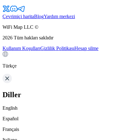
Çevrimiçi harita
Blog
Yardım merkezi
WiFi Map LLC ©
2026
Tüm hakları saklıdır
Kullanım Koşulları
Gizlilik Politikası
Hesap silme
Türkçe
Diller
English
Español
Français
Italiano