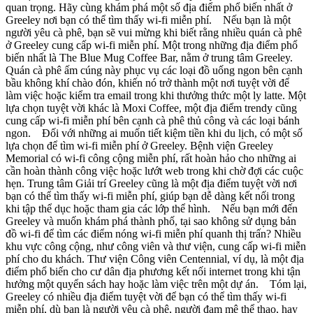
quan trọng. Hãy cùng khám phá một số địa điểm phổ biến nhất ở
Greeley nơi bạn có thể tìm thấy wi-fi miễn phí. Nếu bạn là một
người yêu cà phê, bạn sẽ vui mừng khi biết rằng nhiều quán cà phê
ở Greeley cung cấp wi-fi miễn phí. Một trong những địa điểm phổ
biến nhất là The Blue Mug Coffee Bar, nằm ở trung tâm Greeley.
Quán cà phê ấm cúng này phục vụ các loại đồ uống ngon bên cạnh
bầu không khí chào đón, khiến nó trở thành một nơi tuyệt vời để
làm việc hoặc kiểm tra email trong khi thưởng thức một ly latte. Một
lựa chọn tuyệt vời khác là Moxi Coffee, một địa điểm trendy cũng
cung cấp wi-fi miễn phí bên cạnh cà phê thủ công và các loại bánh
ngon. Đối với những ai muốn tiết kiệm tiền khi du lịch, có một số
lựa chọn để tìm wi-fi miễn phí ở Greeley. Bệnh viện Greeley
Memorial có wi-fi công cộng miễn phí, rất hoàn hảo cho những ai
cần hoàn thành công việc hoặc lướt web trong khi chờ đợi các cuộc
hẹn. Trung tâm Giải trí Greeley cũng là một địa điểm tuyệt vời nơi
bạn có thể tìm thấy wi-fi miễn phí, giúp bạn dễ dàng kết nối trong
khi tập thể dục hoặc tham gia các lớp thể hình. Nếu bạn mới đến
Greeley và muốn khám phá thành phố, tại sao không sử dụng bản
đồ wi-fi để tìm các điểm nóng wi-fi miễn phí quanh thị trấn? Nhiều
khu vực công cộng, như công viên và thư viện, cung cấp wi-fi miễn
phí cho du khách. Thư viện Công viên Centennial, ví dụ, là một địa
điểm phổ biến cho cư dân địa phương kết nối internet trong khi tận
hưởng một quyển sách hay hoặc làm việc trên một dự án. Tóm lại,
Greeley có nhiều địa điểm tuyệt vời để bạn có thể tìm thấy wi-fi
miễn phí, dù bạn là người yêu cà phê, người đam mê thể thao, hay