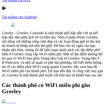
Tải xuống cho iOS
Tải xuống cho Android
Greeley
-
Greeley, Colorado là một thành phố hấp dẫn với sự kết
hợp độc đáo giữa lịch sử và hiện đại. Nằm ở quận Weld, Greeley
nổi tiếng với những công viên đẹp và các hoạt động giải trí thu hút
du khách từ khắp nơi trên thế giới. Để làm cho kỳ nghỉ của bạn
thuận tiện hơn, chúng tôi đã biên soạn danh sách các địa điểm phổ
biến ở Greeley cung cấp Wi-Fi miễn phí. Một số địa điểm không thể
bỏ qua có Wi-Fi bao gồm Trung tâm Giải trí Greeley, Trung tâm Y
tế Parkview và một số quán cà phê địa phương. Để biết thêm thông
tin về các điểm phát Wi-Fi xung quanh Greeley, hãy xem bản đồ
Wi-Fi miễn phí của thành phố. Dù bạn đến đây vì công việc hay giải
trí, Greeley là một thành phố tuyệt vời hứa hẹn sẽ khiến bạn say mê.
Các thành phố có WiFi miễn phí gần
Greeley