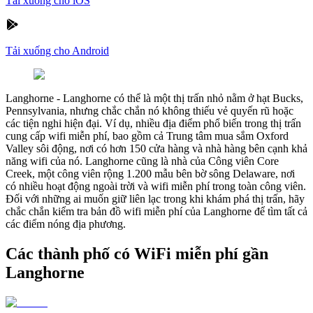
Tải xuống cho iOS
Tải xuống cho Android
Langhorne
-
Langhorne có thể là một thị trấn nhỏ nằm ở hạt Bucks,
Pennsylvania, nhưng chắc chắn nó không thiếu vẻ quyến rũ hoặc
các tiện nghi hiện đại. Ví dụ, nhiều địa điểm phổ biến trong thị trấn
cung cấp wifi miễn phí, bao gồm cả Trung tâm mua sắm Oxford
Valley sôi động, nơi có hơn 150 cửa hàng và nhà hàng bên cạnh khả
năng wifi của nó. Langhorne cũng là nhà của Công viên Core
Creek, một công viên rộng 1.200 mẫu bên bờ sông Delaware, nơi
có nhiều hoạt động ngoài trời và wifi miễn phí trong toàn công viên.
Đối với những ai muốn giữ liên lạc trong khi khám phá thị trấn, hãy
chắc chắn kiểm tra bản đồ wifi miễn phí của Langhorne để tìm tất cả
các điểm nóng địa phương.
Các thành phố có WiFi miễn phí gần
Langhorne