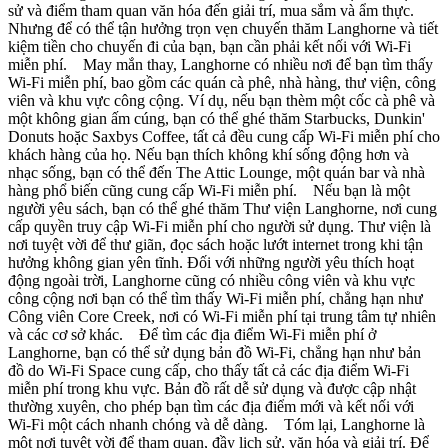
sử và điểm tham quan văn hóa đến giải trí, mua sắm và ẩm thực.
Nhưng để có thể tận hưởng trọn vẹn chuyến thăm Langhorne và tiết
kiệm tiền cho chuyến đi của bạn, bạn cần phải kết nối với Wi-Fi
miễn phí. May mắn thay, Langhorne có nhiều nơi để bạn tìm thấy
Wi-Fi miễn phí, bao gồm các quán cà phê, nhà hàng, thư viện, công
viên và khu vực công cộng. Ví dụ, nếu bạn thèm một cốc cà phê và
một không gian ấm cúng, bạn có thể ghé thăm Starbucks, Dunkin'
Donuts hoặc Saxbys Coffee, tất cả đều cung cấp Wi-Fi miễn phí cho
khách hàng của họ. Nếu bạn thích không khí sống động hơn và
nhạc sống, bạn có thể đến The Attic Lounge, một quán bar và nhà
hàng phổ biến cũng cung cấp Wi-Fi miễn phí. Nếu bạn là một
người yêu sách, bạn có thể ghé thăm Thư viện Langhorne, nơi cung
cấp quyền truy cập Wi-Fi miễn phí cho người sử dụng. Thư viện là
nơi tuyệt vời để thư giãn, đọc sách hoặc lướt internet trong khi tận
hưởng không gian yên tĩnh. Đối với những người yêu thích hoạt
động ngoài trời, Langhorne cũng có nhiều công viên và khu vực
công cộng nơi bạn có thể tìm thấy Wi-Fi miễn phí, chẳng hạn như
Công viên Core Creek, nơi có Wi-Fi miễn phí tại trung tâm tự nhiên
và các cơ sở khác. Để tìm các địa điểm Wi-Fi miễn phí ở
Langhorne, bạn có thể sử dụng bản đồ Wi-Fi, chẳng hạn như bản
đồ do Wi-Fi Space cung cấp, cho thấy tất cả các địa điểm Wi-Fi
miễn phí trong khu vực. Bản đồ rất dễ sử dụng và được cập nhật
thường xuyên, cho phép bạn tìm các địa điểm mới và kết nối với
Wi-Fi một cách nhanh chóng và dễ dàng. Tóm lại, Langhorne là
một nơi tuyệt vời để tham quan, đầy lịch sử, văn hóa và giải trí. Để