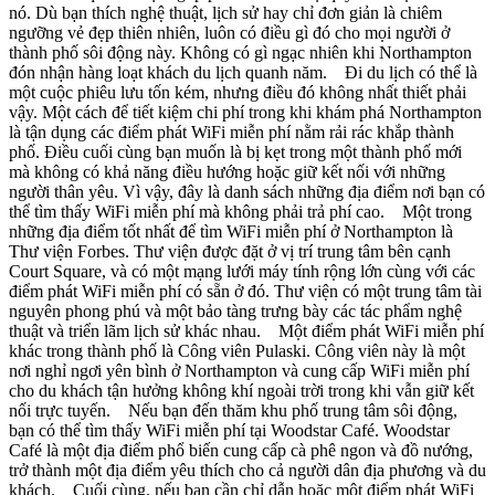
nó. Dù bạn thích nghệ thuật, lịch sử hay chỉ đơn giản là chiêm
ngưỡng vẻ đẹp thiên nhiên, luôn có điều gì đó cho mọi người ở
thành phố sôi động này. Không có gì ngạc nhiên khi Northampton
đón nhận hàng loạt khách du lịch quanh năm. Đi du lịch có thể là
một cuộc phiêu lưu tốn kém, nhưng điều đó không nhất thiết phải
vậy. Một cách để tiết kiệm chi phí trong khi khám phá Northampton
là tận dụng các điểm phát WiFi miễn phí nằm rải rác khắp thành
phố. Điều cuối cùng bạn muốn là bị kẹt trong một thành phố mới
mà không có khả năng điều hướng hoặc giữ kết nối với những
người thân yêu. Vì vậy, đây là danh sách những địa điểm nơi bạn có
thể tìm thấy WiFi miễn phí mà không phải trả phí cao. Một trong
những địa điểm tốt nhất để tìm WiFi miễn phí ở Northampton là
Thư viện Forbes. Thư viện được đặt ở vị trí trung tâm bên cạnh
Court Square, và có một mạng lưới máy tính rộng lớn cùng với các
điểm phát WiFi miễn phí có sẵn ở đó. Thư viện có một trung tâm tài
nguyên phong phú và một bảo tàng trưng bày các tác phẩm nghệ
thuật và triển lãm lịch sử khác nhau. Một điểm phát WiFi miễn phí
khác trong thành phố là Công viên Pulaski. Công viên này là một
nơi nghỉ ngơi yên bình ở Northampton và cung cấp WiFi miễn phí
cho du khách tận hưởng không khí ngoài trời trong khi vẫn giữ kết
nối trực tuyến. Nếu bạn đến thăm khu phố trung tâm sôi động,
bạn có thể tìm thấy WiFi miễn phí tại Woodstar Café. Woodstar
Café là một địa điểm phổ biến cung cấp cà phê ngon và đồ nướng,
trở thành một địa điểm yêu thích cho cả người dân địa phương và du
khách. Cuối cùng, nếu bạn cần chỉ dẫn hoặc một điểm phát WiFi