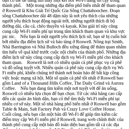
bạn có thể dễ dàng tìm thấy một kết nối Wi-Fi đáng tin cậy trong
thành phố. Một trong những địa điểm phổ biến nhất để tham quan
ở Roswell là Khu Giải Trí Quốc Gia Sông Chattahoochee. Đoạn
sông Chattahoochee dài 48 dặm này là nơi yêu thích của những
người yêu thích hoạt động ngoài trời, những người thích đi bộ
đường dài, câu cá, chèo thuyền và kayak. Khu giải trí này cũng
cung cấp Wi-Fi miễn phí tại trung tâm khách tham quan và khu vực
pic nic. Nếu bạn là một người yêu thích lịch sử, bạn sẽ bị cuốn hút
bởi nhiều địa điểm lịch sử và bảo tàng ở Roswell. Nông trại Smith,
Nhà Barrington và Nhà Bulloch đều xứng đáng để thăm quan nhằm
tìm hiểu về quá khứ trước cuộc nội chiến của thành phố. Những địa
điểm lịch sử này cũng cung cấp dịch vụ Wi-Fi miễn phí cho khách
tham quan. Roswell là nơi có nhiều quán cà phê phục vụ cà phê
và đồ uống tuyệt vời. Nhiều quán cà phê này cung cấp dịch vụ Wi-
Fi miễn phí, khiến chúng trở thành nơi hoàn hảo để bắt kịp công
việc hoặc mạng xã hội. Một số quán cà phê tốt nhất ở Roswell bao
gồm Land of a Thousand Hills Coffee, The Daily Grind và Aurora
Coffee. Nếu bạn đang tìm kiếm một nơi tuyệt vời để ăn uống,
Roswell có nhiều lựa chọn để bạn chọn. Từ các nhà hàng cao cấp
đến các quán ăn bình dân, bạn có thể tìm thấy Wi-Fi miễn phí tại
nhiều cơ sở này. Một số nhà hàng phổ biến nhất ở Roswell bao gồm
Table & Main, Salt Factory Pub và Crazy Love Coffee House.
Cuối cùng, nếu bạn cần một bản đồ Wi-Fi để giúp tìm kiếm các
điểm truy cập Wi-Fi miễn phí ở Roswell, trang web chính thức của
thành phố cung cấp một bản đồ toàn diện bao gồm tất cả các địa