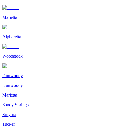
Marietta
Alpharetta
Woodstock
Dunwoody
Dunwoody
Marietta
Sandy Springs
Smyrna
Tucker