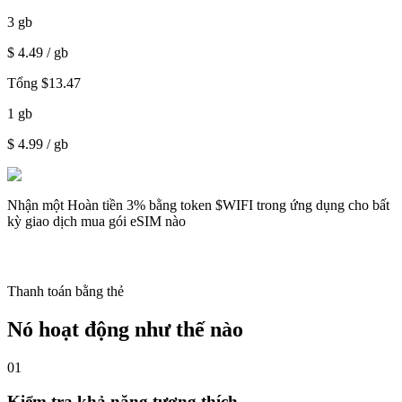
3
gb
$
4.49
/ gb
Tổng
$
13.47
1
gb
$
4.99
/ gb
Nhận một
Hoàn tiền 3%
bằng token $WIFI trong ứng dụng cho bất
kỳ giao dịch mua gói eSIM nào
Thanh toán bằng thẻ
Nó hoạt động như thế nào
01
Kiểm tra khả năng tương thích