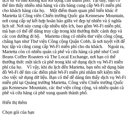
lịch sử và bầu không khí sôi động của thành phố. Tại đây, bạn có
thể tìm thấy nhiều nhà hàng và cửa hàng cung cấp Wi-Fi miễn phí
cho khách hàng của họ. Một điểm tham quan phổ biến khác ở
Marietta là Công viên Chiến trường Quốc gia Kennesaw Mountain,
nơi cung cấp sự kết hợp hoàn hảo giữa vẻ đẹp tự nhiên và ý nghĩa
lịch sử. Nơi này cung cấp nhiều tiện ích, bao gồm Wi-Fi miễn phí,
mà bạn có thể dễ dàng truy cập trong khi thưởng thức cảnh đẹp và
các con đường đi bộ. Marietta cũng có nhiều thư viện công cộng,
chẳng hạn như Thư viện Công cộng Quận Cobb, là nơi tuyệt vời để
học tập và cũng cung cấp Wi-Fi miễn phí cho du khách. Ngoài ra,
Marietta còn có nhiều quán cà phê và cửa hàng cà phê như Cool
Beans Coffee Roasters và The Local Exchange, nơi bạn có thể
thưởng thức một tách cà phê trong khi sử dụng dịch vụ Wi-Fi miễn
phí của họ. Vì vậy, khi du lịch đến Marietta, bạn nên sử dụng bản
đồ Wi-Fi để tìm các điểm phát Wi-Fi miễn phí nhằm tiết kiệm tiền
cho việc sử dụng dữ liệu. Bạn có thể dễ dàng tìm thấy dịch vụ Wi-Fi
miễn phí tại Quảng trường Marietta, Công viên Chiến trường Quốc
gia Kennesaw Mountain, các thư viện công cộng, và nhiều quán cà
phê và cửa hàng cà phê xung quanh thành phố.
Hiển thị thêm
Chọn gói của bạn