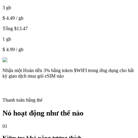
3
gb
$
4.49
/ gb
Tổng
$
13.47
1
gb
$
4.99
/ gb
Nhận một
Hoàn tiền 3%
bằng token $WIFI trong ứng dụng cho bất
kỳ giao dịch mua gói eSIM nào
Thanh toán bằng thẻ
Nó hoạt động như thế nào
01
Kiểm tra khả năng tương thích