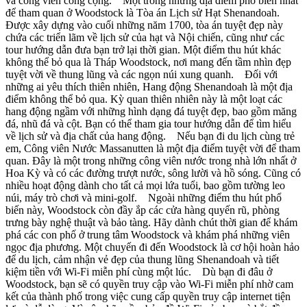
và công viên công cộng. Một trong những địa điểm phổ biến nhất
để tham quan ở Woodstock là Tòa án Lịch sử Hạt Shenandoah.
Được xây dựng vào cuối những năm 1700, tòa án tuyệt đẹp này
chứa các triển lãm về lịch sử của hạt và Nội chiến, cũng như các
tour hướng dẫn đưa bạn trở lại thời gian. Một điểm thu hút khác
không thể bỏ qua là Tháp Woodstock, nơi mang đến tầm nhìn đẹp
tuyệt vời về thung lũng và các ngọn núi xung quanh. Đối với
những ai yêu thích thiên nhiên, Hang động Shenandoah là một địa
điểm không thể bỏ qua. Kỳ quan thiên nhiên này là một loạt các
hang động ngầm với những hình dạng đá tuyệt đẹp, bao gồm măng
đá, nhũ đá và cột. Bạn có thể tham gia tour hướng dẫn để tìm hiểu
về lịch sử và địa chất của hang động. Nếu bạn đi du lịch cùng trẻ
em, Công viên Nước Massanutten là một địa điểm tuyệt vời để tham
quan. Đây là một trong những công viên nước trong nhà lớn nhất ở
Hoa Kỳ và có các đường trượt nước, sông lười và hồ sóng. Cũng có
nhiều hoạt động dành cho tất cả mọi lứa tuổi, bao gồm tường leo
núi, máy trò chơi và mini-golf. Ngoài những điểm thu hút phổ
biến này, Woodstock còn đầy ắp các cửa hàng quyến rũ, phòng
trưng bày nghệ thuật và bảo tàng. Hãy dành chút thời gian để khám
phá các con phố ở trung tâm Woodstock và khám phá những viên
ngọc địa phương. Một chuyến đi đến Woodstock là cơ hội hoàn hảo
để du lịch, cảm nhận vẻ đẹp của thung lũng Shenandoah và tiết
kiệm tiền với Wi-Fi miễn phí cùng một lúc. Dù bạn đi đâu ở
Woodstock, bạn sẽ có quyền truy cập vào Wi-Fi miễn phí nhờ cam
kết của thành phố trong việc cung cấp quyền truy cập internet tiện