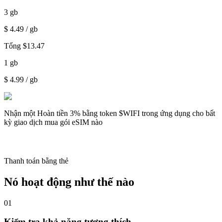
3
gb
$
4.49
/ gb
Tổng
$
13.47
1
gb
$
4.99
/ gb
Nhận một
Hoàn tiền 3%
bằng token $WIFI trong ứng dụng cho bất
kỳ giao dịch mua gói eSIM nào
Thanh toán bằng thẻ
Nó hoạt động như thế nào
01
Kiểm tra khả năng tương thích