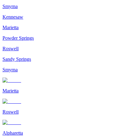
Smyrna
Kennesaw
Marietta
Powder Springs
Roswell
Sandy Springs
Smyrna
Marietta
Roswell
Alpharetta